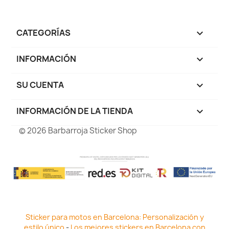
CATEGORÍAS

INFORMACIÓN

SU CUENTA

INFORMACIÓN DE LA TIENDA
keyboard_arrow_down
© 2026 Barbarroja Sticker Shop
Sticker para motos en Barcelona: Personalización y
estilo único
-
Los mejores stickers en Barcelona con