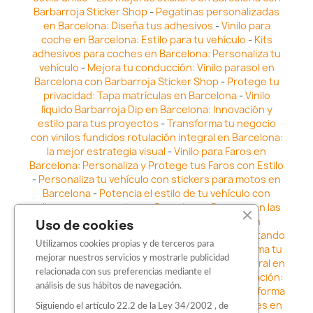
Barbarroja Sticker Shop
-
Pegatinas personalizadas
en Barcelona: Diseña tus adhesivos
-
Vinilo para
coche en Barcelona: Estilo para tu vehículo
-
Kits
adhesivos para coches en Barcelona: Personaliza tu
vehículo
-
Mejora tu conducción: Vinilo parasol en
Barcelona con Barbarroja Sticker Shop
-
Protege tu
privacidad: Tapa matrículas en Barcelona
-
Vinilo
líquido Barbarroja Dip en Barcelona: Innovación y
estilo para tus proyectos
-
Transforma tu negocio
con vinilos fundidos rotulación integral en Barcelona:
la mejor estrategia visual
-
Vinilo para Faros en
Barcelona: Personaliza y Protege tus Faros con Estilo
-
Personaliza tu vehículo con stickers para motos en
Barcelona
-
Potencia el estilo de tu vehículo con
adhesivos para coche en Barcelona
-
Destaca en las
calles: Los Mejores stickers para coches en
Uso de cookies
Barcelona
-
Vinilo para faros en Barcelona: Resaltando
Utilizamos cookies propias y de terceros para
la Estética y Seguridad del Automóvil
-
Transforma tu
mejorar nuestros servicios y mostrarle publicidad
vehículo con los vinilos fundidos rotulación integral en
relacionada con sus preferencias mediante el
Barcelona
-
Explora la Innovación en Personalización:
análisis de sus hábitos de navegación.
Vinilo líquido barbarroja dip en Barcelona
-
Transforma
tu vehículo con estilo: Kits adhesivos para coches en
Siguiendo el artículo 22.2 de la Ley 34/2002 , de