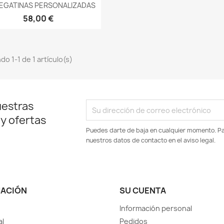
Vista rápida

PEGATINAS PERSONALIZADAS
58,00 €
o 1-1 de 1 artículo(s)
uestras
 y ofertas
Puedes darte de baja en cualquier momento. Par
nuestros datos de contacto en el aviso legal.
MACIÓN
SU CUENTA
Información personal
al
Pedidos