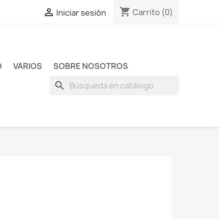
shopping_cart

Carrito
(0)
Iniciar sesión
O
VARIOS
SOBRE NOSOTROS
search