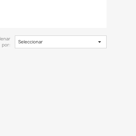
denar

Seleccionar
por: