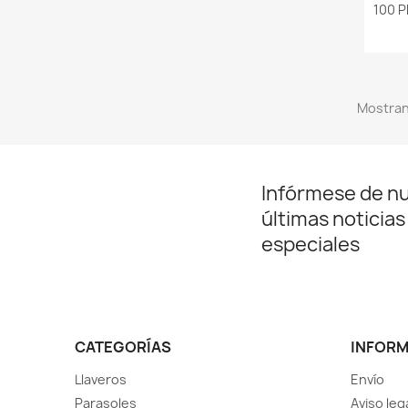
100 
Mostrand
Infórmese de n
últimas noticias
especiales
CATEGORÍAS
INFOR
Llaveros
Envío
Parasoles
Aviso leg