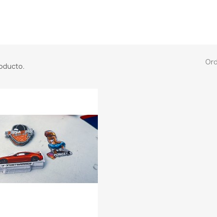
Or
roducto.