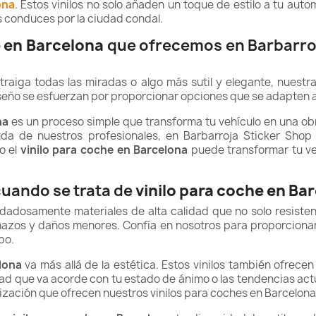
ona
. Estos vinilos no solo añaden un toque de estilo a tu aut
s conduces por la ciudad condal.
e en Barcelona
que ofrecemos en Barbarroj
raiga todas las miradas o algo más sutil y elegante, nuestra
iseño se esfuerzan por proporcionar opciones que se adapten a
na
es un proceso simple que transforma tu vehículo en una obr
yuda de nuestros profesionales, en Barbarroja Sticker Sho
o el
vinilo para coche en Barcelona
puede transformar tu veh
cuando se trata de
vinilo para coche en Ba
dadosamente materiales de alta calidad que no solo resisten
añazos y daños menores. Confía en nosotros para proporciona
po.
lona
va más allá de la estética. Estos vinilos también ofrecen
d que va acorde con tu estado de ánimo o las tendencias actu
lización que ofrecen nuestros vinilos para coches en Barcelona