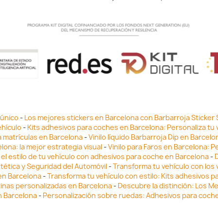
 único
-
Los mejores stickers en Barcelona con Barbarroja Sticker
ehículo
-
Kits adhesivos para coches en Barcelona: Personaliza tu 
a matrículas en Barcelona
-
Vinilo líquido Barbarroja Dip en Barcel
lona: la mejor estrategia visual
-
Vinilo para Faros en Barcelona: P
el estilo de tu vehículo con adhesivos para coche en Barcelona
-
D
stética y Seguridad del Automóvil
-
Transforma tu vehículo con los v
 en Barcelona
-
Transforma tu vehículo con estilo: Kits adhesivos 
tinas personalizadas en Barcelona
-
Descubre la distinción: Los M
n Barcelona
-
Personalización sobre ruedas: Adhesivos para coch