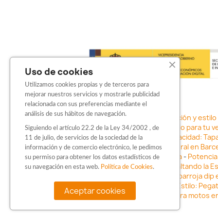
Uso de cookies
Utilizamos cookies propias y de terceros para
mejorar nuestros servicios y mostrarle publicidad
relacionada con sus preferencias mediante el
análisis de sus hábitos de navegación.
Sticker para motos en Barcelona: Personalización y estilo
adhesivos
-
Vinilo para coche en Barcelona: Estilo para tu v
Siguiendo el artículo 22.2 de la Ley 34/2002 , de
con Barbarroja Sticker Shop
-
Protege tu privacidad: Tap
11 de julio, de servicios de la sociedad de la
negocio con vinilos fundidos rotulación integral en Barce
información y de comercio electrónico, le pedimos
vehículo con stickers para motos en Barcelona
-
Potencia 
su permiso para obtener los datos estadísticos de
Barcelona
-
Vinilo para faros en Barcelona: Resaltando la E
su navegación en esta web.
Política de Cookies
.
Innovación en Personalización: Vinilo líquido barbarroja dip
Vinilo para coche en Barcelona
-
Destaca con Estilo: Pega
Aceptar cookies
para motos e