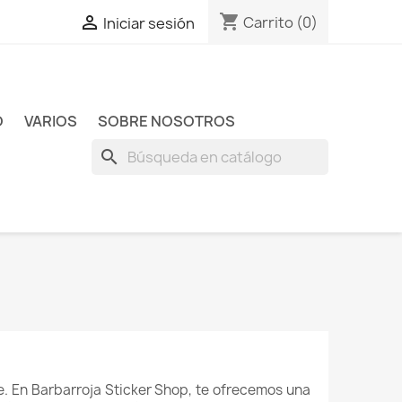
shopping_cart

Carrito
(0)
Iniciar sesión
O
VARIOS
SOBRE NOSOTROS
search
ve. En Barbarroja Sticker Shop, te ofrecemos una