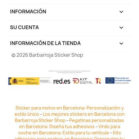
INFORMACIÓN

SU CUENTA

INFORMACIÓN DE LA TIENDA
keyboard_arrow_down
© 2026 Barbarroja Sticker Shop
Sticker para motos en Barcelona: Personalización y
estilo único
-
Los mejores stickers en Barcelona con
Barbarroja Sticker Shop
-
Pegatinas personalizadas
en Barcelona: Diseña tus adhesivos
-
Vinilo para
coche en Barcelona: Estilo para tu vehículo
-
Kits
adhesivos para coches en Barcelona: Personaliza tu