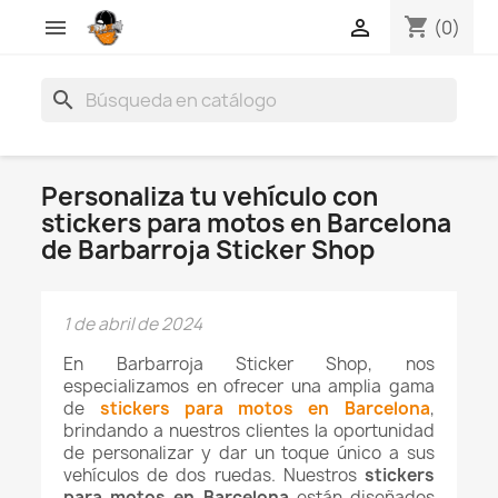
shopping_cart


(0)
search
Personaliza tu vehículo con
stickers para motos en Barcelona
de Barbarroja Sticker Shop
1 de abril de 2024
En Barbarroja Sticker Shop, nos
especializamos en ofrecer una amplia gama
de
stickers para motos en Barcelona
,
brindando a nuestros clientes la oportunidad
de personalizar y dar un toque único a sus
vehículos de dos ruedas. Nuestros
stickers
para motos en Barcelona
están diseñados