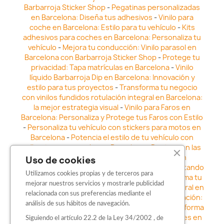
Barbarroja Sticker Shop
-
Pegatinas personalizadas
en Barcelona: Diseña tus adhesivos
-
Vinilo para
coche en Barcelona: Estilo para tu vehículo
-
Kits
adhesivos para coches en Barcelona: Personaliza tu
vehículo
-
Mejora tu conducción: Vinilo parasol en
Barcelona con Barbarroja Sticker Shop
-
Protege tu
privacidad: Tapa matrículas en Barcelona
-
Vinilo
líquido Barbarroja Dip en Barcelona: Innovación y
estilo para tus proyectos
-
Transforma tu negocio
con vinilos fundidos rotulación integral en Barcelona:
la mejor estrategia visual
-
Vinilo para Faros en
Barcelona: Personaliza y Protege tus Faros con Estilo
-
Personaliza tu vehículo con stickers para motos en
Barcelona
-
Potencia el estilo de tu vehículo con
adhesivos para coche en Barcelona
-
Destaca en las
calles: Los Mejores stickers para coches en
Uso de cookies
Barcelona
-
Vinilo para faros en Barcelona: Resaltando
Utilizamos cookies propias y de terceros para
la Estética y Seguridad del Automóvil
-
Transforma tu
mejorar nuestros servicios y mostrarle publicidad
vehículo con los vinilos fundidos rotulación integral en
relacionada con sus preferencias mediante el
Barcelona
-
Explora la Innovación en Personalización:
análisis de sus hábitos de navegación.
Vinilo líquido barbarroja dip en Barcelona
-
Transforma
tu vehículo con estilo: Kits adhesivos para coches en
Siguiendo el artículo 22.2 de la Ley 34/2002 , de