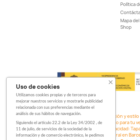
Política 
Contácta
Mapa del 
Shop
Uso de cookies
Utilizamos cookies propias y de terceros para
mejorar nuestros servicios y mostrarle publicidad
relacionada con sus preferencias mediante el
análisis de sus hábitos de navegación.
Sticker para motos en Barcelona: Personalización y estilo
adhesivos
-
Vinilo para coche en Barcelona: Estilo para tu v
Siguiendo el artículo 22.2 de la Ley 34/2002 , de
con Barbarroja Sticker Shop
-
Protege tu privacidad: Tap
11 de julio, de servicios de la sociedad de la
negocio con vinilos fundidos rotulación integral en Barce
información y de comercio electrónico, le pedimos