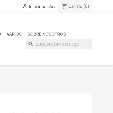
shopping_cart

Carrito
(0)
Iniciar sesión
O
VARIOS
SOBRE NOSOTROS
search