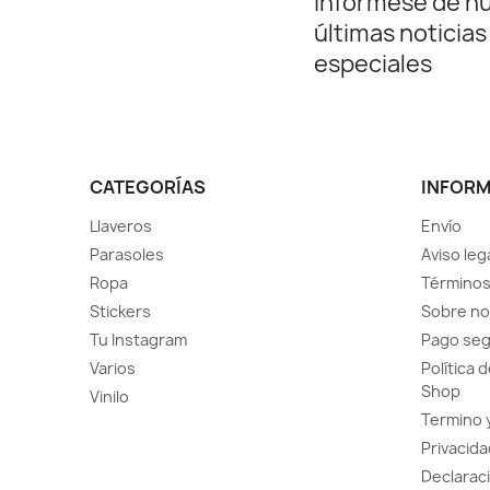
Infórmese de n
últimas noticias
especiales
CATEGORÍAS
INFOR
Llaveros
Envío
Parasoles
Aviso leg
Ropa
Términos
Stickers
Sobre no
Tu Instagram
Pago se
Varios
Política 
Shop
Vinilo
Termino 
Privacida
Declaraci