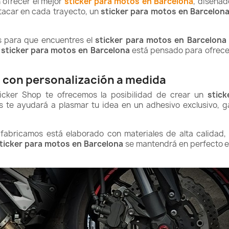
 ofrecer el mejor
sticker para motos en Barcelona
, diseñad
stacar en cada trayecto, un
sticker para motos en Barcelon
s para que encuentres el
sticker para motos en Barcelona
a
sticker para motos en Barcelona
está pensado para ofrecer
a con personalización a medida
ticker Shop
te ofrecemos la posibilidad de crear un
stic
s te ayudará a plasmar tu idea en un adhesivo exclusivo,
abricamos está elaborado con materiales de alta calidad, r
ticker para motos en Barcelona
se mantendrá en perfecto es