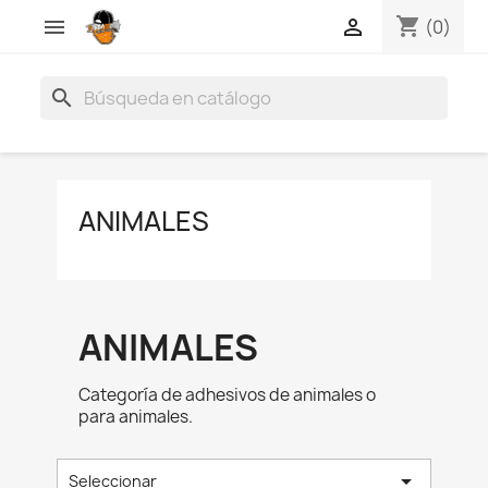
shopping_cart


(0)
search
ANIMALES
ANIMALES
Categoría de adhesivos de animales o
para animales.

Seleccionar