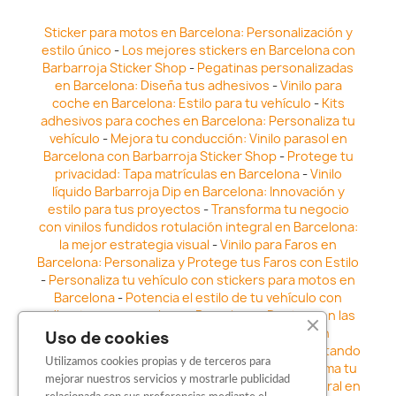
Sticker para motos en Barcelona: Personalización y
estilo único
-
Los mejores stickers en Barcelona con
Barbarroja Sticker Shop
-
Pegatinas personalizadas
en Barcelona: Diseña tus adhesivos
-
Vinilo para
coche en Barcelona: Estilo para tu vehículo
-
Kits
adhesivos para coches en Barcelona: Personaliza tu
vehículo
-
Mejora tu conducción: Vinilo parasol en
Barcelona con Barbarroja Sticker Shop
-
Protege tu
privacidad: Tapa matrículas en Barcelona
-
Vinilo
líquido Barbarroja Dip en Barcelona: Innovación y
estilo para tus proyectos
-
Transforma tu negocio
con vinilos fundidos rotulación integral en Barcelona:
la mejor estrategia visual
-
Vinilo para Faros en
Barcelona: Personaliza y Protege tus Faros con Estilo
-
Personaliza tu vehículo con stickers para motos en
Barcelona
-
Potencia el estilo de tu vehículo con
adhesivos para coche en Barcelona
-
Destaca en las
calles: Los Mejores stickers para coches en
Uso de cookies
Barcelona
-
Vinilo para faros en Barcelona: Resaltando
Utilizamos cookies propias y de terceros para
la Estética y Seguridad del Automóvil
-
Transforma tu
mejorar nuestros servicios y mostrarle publicidad
vehículo con los vinilos fundidos rotulación integral en