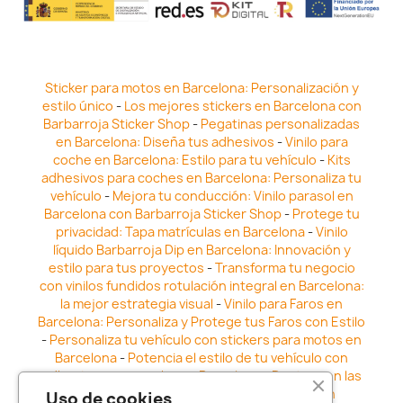
Sticker para motos en Barcelona: Personalización y
estilo único
-
Los mejores stickers en Barcelona con
Barbarroja Sticker Shop
-
Pegatinas personalizadas
en Barcelona: Diseña tus adhesivos
-
Vinilo para
coche en Barcelona: Estilo para tu vehículo
-
Kits
adhesivos para coches en Barcelona: Personaliza tu
vehículo
-
Mejora tu conducción: Vinilo parasol en
Barcelona con Barbarroja Sticker Shop
-
Protege tu
privacidad: Tapa matrículas en Barcelona
-
Vinilo
líquido Barbarroja Dip en Barcelona: Innovación y
estilo para tus proyectos
-
Transforma tu negocio
con vinilos fundidos rotulación integral en Barcelona:
la mejor estrategia visual
-
Vinilo para Faros en
Barcelona: Personaliza y Protege tus Faros con Estilo
-
Personaliza tu vehículo con stickers para motos en
Barcelona
-
Potencia el estilo de tu vehículo con
adhesivos para coche en Barcelona
-
Destaca en las
calles: Los Mejores stickers para coches en
Uso de cookies