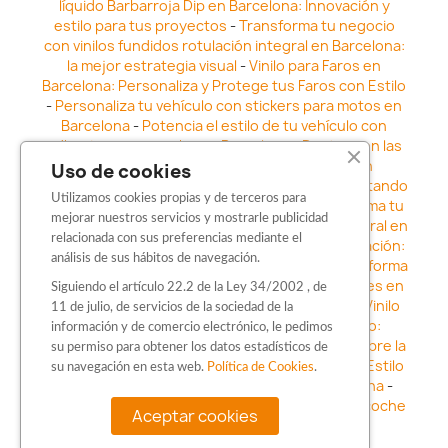
líquido Barbarroja Dip en Barcelona: Innovación y
estilo para tus proyectos
-
Transforma tu negocio
con vinilos fundidos rotulación integral en Barcelona:
la mejor estrategia visual
-
Vinilo para Faros en
Barcelona: Personaliza y Protege tus Faros con Estilo
-
Personaliza tu vehículo con stickers para motos en
Barcelona
-
Potencia el estilo de tu vehículo con
adhesivos para coche en Barcelona
-
Destaca en las
calles: Los Mejores stickers para coches en
Uso de cookies
Barcelona
-
Vinilo para faros en Barcelona: Resaltando
Utilizamos cookies propias y de terceros para
la Estética y Seguridad del Automóvil
-
Transforma tu
mejorar nuestros servicios y mostrarle publicidad
vehículo con los vinilos fundidos rotulación integral en
relacionada con sus preferencias mediante el
Barcelona
-
Explora la Innovación en Personalización:
análisis de sus hábitos de navegación.
Vinilo líquido barbarroja dip en Barcelona
-
Transforma
tu vehículo con estilo: Kits adhesivos para coches en
Siguiendo el artículo 22.2 de la Ley 34/2002 , de
Barcelona
-
Personaliza tu vehículo con estilo: Vinilo
11 de julio, de servicios de la sociedad de la
para coche en Barcelona
-
Destaca con Estilo:
información y de comercio electrónico, le pedimos
Pegatinas personalizadas en Barcelona
-
Descubre la
su permiso para obtener los datos estadísticos de
distinción: Los Mejores stickers en Barcelona
-
Estilo
su navegación en esta web.
Política de Cookies
.
en movimiento: Sticker para motos en Barcelona
-
Personalización sobre ruedas: Adhesivos para coche
Aceptar cookies
en Barcelona