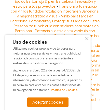
líquido Barbarroja Dip en Barcelona: Innovación y
estilo para tus proyectos
-
Transforma tu negocio
con vinilos fundidos rotulación integral en Barcelona:
la mejor estrategia visual
-
Vinilo para Faros en
Barcelona: Personaliza y Protege tus Faros con Estilo
-
Personaliza tu vehículo con stickers para motos en
Barcelona
-
Potencia el estilo de tu vehículo con
adhesivos para coche en Barcelona
-
Destaca en las
calles: Los Mejores stickers para coches en
Uso de cookies
Barcelona
-
Vinilo para faros en Barcelona: Resaltando
Utilizamos cookies propias y de terceros para
la Estética y Seguridad del Automóvil
-
Transforma tu
mejorar nuestros servicios y mostrarle publicidad
vehículo con los vinilos fundidos rotulación integral en
relacionada con sus preferencias mediante el
Barcelona
-
Explora la Innovación en Personalización:
análisis de sus hábitos de navegación.
Vinilo líquido barbarroja dip en Barcelona
-
Transforma
tu vehículo con estilo: Kits adhesivos para coches en
Siguiendo el artículo 22.2 de la Ley 34/2002 , de
Barcelona
-
Personaliza tu vehículo con estilo: Vinilo
11 de julio, de servicios de la sociedad de la
para coche en Barcelona
-
Destaca con Estilo:
información y de comercio electrónico, le pedimos
Pegatinas personalizadas en Barcelona
-
Descubre la
su permiso para obtener los datos estadísticos de
distinción: Los Mejores stickers en Barcelona
-
Estilo
su navegación en esta web.
Política de Cookies
.
en movimiento: Sticker para motos en Barcelona
-
Personalización sobre ruedas: Adhesivos para coche
Aceptar cookies
en Barcelona