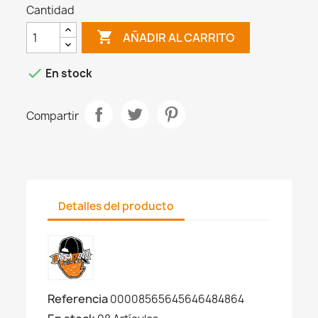
Cantidad

AÑADIR AL CARRITO

En stock
Compartir
Detalles del producto
Referencia
00008565645646484864