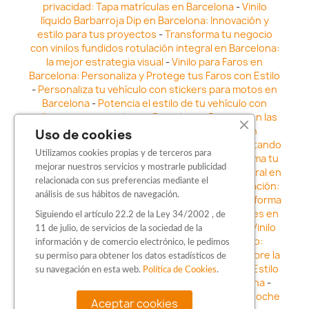
privacidad: Tapa matrículas en Barcelona
-
Vinilo
líquido Barbarroja Dip en Barcelona: Innovación y
estilo para tus proyectos
-
Transforma tu negocio
con vinilos fundidos rotulación integral en Barcelona:
la mejor estrategia visual
-
Vinilo para Faros en
Barcelona: Personaliza y Protege tus Faros con Estilo
-
Personaliza tu vehículo con stickers para motos en
Barcelona
-
Potencia el estilo de tu vehículo con
adhesivos para coche en Barcelona
-
Destaca en las
calles: Los Mejores stickers para coches en
Uso de cookies
Barcelona
-
Vinilo para faros en Barcelona: Resaltando
Utilizamos cookies propias y de terceros para
la Estética y Seguridad del Automóvil
-
Transforma tu
mejorar nuestros servicios y mostrarle publicidad
vehículo con los vinilos fundidos rotulación integral en
relacionada con sus preferencias mediante el
Barcelona
-
Explora la Innovación en Personalización:
análisis de sus hábitos de navegación.
Vinilo líquido barbarroja dip en Barcelona
-
Transforma
tu vehículo con estilo: Kits adhesivos para coches en
Siguiendo el artículo 22.2 de la Ley 34/2002 , de
Barcelona
-
Personaliza tu vehículo con estilo: Vinilo
11 de julio, de servicios de la sociedad de la
para coche en Barcelona
-
Destaca con Estilo:
información y de comercio electrónico, le pedimos
Pegatinas personalizadas en Barcelona
-
Descubre la
su permiso para obtener los datos estadísticos de
distinción: Los Mejores stickers en Barcelona
-
Estilo
su navegación en esta web.
Política de Cookies
.
en movimiento: Sticker para motos en Barcelona
-
Personalización sobre ruedas: Adhesivos para coche
Aceptar cookies