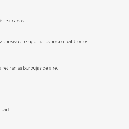
icies planas.
l adhesivo en superficies no compatibles es
retirar las burbujas de aire.
lidad.