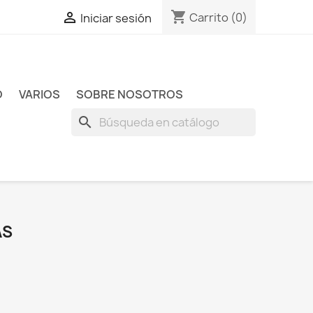
shopping_cart

Carrito
(0)
Iniciar sesión
O
VARIOS
SOBRE NOSOTROS
search
AS