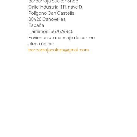
Barbarroja Sticker Shop
Calle Industria, 111, nave D
Polígono Can Castells
08420 Canovelles
España
Llámenos:
667674945
Envíenos un mensaje de correo
electrónico:
barbarrojacolors@gmail.com