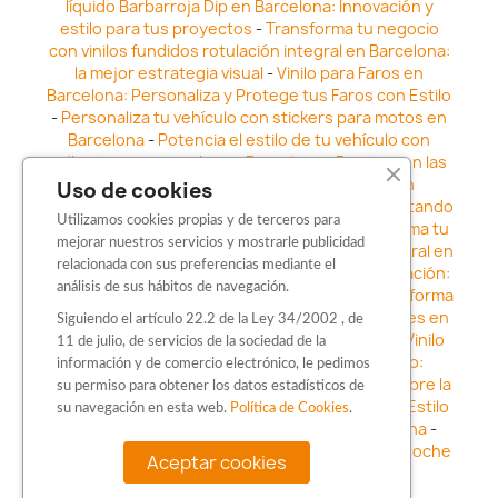
líquido Barbarroja Dip en Barcelona: Innovación y
estilo para tus proyectos
-
Transforma tu negocio
con vinilos fundidos rotulación integral en Barcelona:
la mejor estrategia visual
-
Vinilo para Faros en
Barcelona: Personaliza y Protege tus Faros con Estilo
-
Personaliza tu vehículo con stickers para motos en
Barcelona
-
Potencia el estilo de tu vehículo con
adhesivos para coche en Barcelona
-
Destaca en las
calles: Los Mejores stickers para coches en
Uso de cookies
Barcelona
-
Vinilo para faros en Barcelona: Resaltando
Utilizamos cookies propias y de terceros para
la Estética y Seguridad del Automóvil
-
Transforma tu
mejorar nuestros servicios y mostrarle publicidad
vehículo con los vinilos fundidos rotulación integral en
relacionada con sus preferencias mediante el
Barcelona
-
Explora la Innovación en Personalización:
análisis de sus hábitos de navegación.
Vinilo líquido barbarroja dip en Barcelona
-
Transforma
tu vehículo con estilo: Kits adhesivos para coches en
Siguiendo el artículo 22.2 de la Ley 34/2002 , de
Barcelona
-
Personaliza tu vehículo con estilo: Vinilo
11 de julio, de servicios de la sociedad de la
para coche en Barcelona
-
Destaca con Estilo:
información y de comercio electrónico, le pedimos
Pegatinas personalizadas en Barcelona
-
Descubre la
su permiso para obtener los datos estadísticos de
distinción: Los Mejores stickers en Barcelona
-
Estilo
su navegación en esta web.
Política de Cookies
.
en movimiento: Sticker para motos en Barcelona
-
Personalización sobre ruedas: Adhesivos para coche
Aceptar cookies
en Barcelona