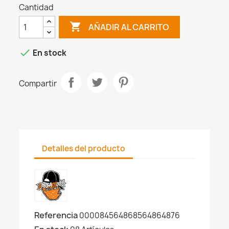
Cantidad

AÑADIR AL CARRITO

En stock
Compartir
Detalles del producto
Referencia
000084564868564864876