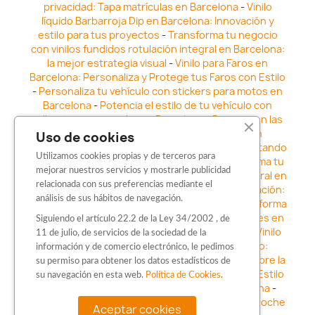
privacidad: Tapa matrículas en Barcelona
-
Vinilo
líquido Barbarroja Dip en Barcelona: Innovación y
estilo para tus proyectos
-
Transforma tu negocio
con vinilos fundidos rotulación integral en Barcelona:
la mejor estrategia visual
-
Vinilo para Faros en
Barcelona: Personaliza y Protege tus Faros con Estilo
-
Personaliza tu vehículo con stickers para motos en
Barcelona
-
Potencia el estilo de tu vehículo con
adhesivos para coche en Barcelona
-
Destaca en las
calles: Los Mejores stickers para coches en
Uso de cookies
Barcelona
-
Vinilo para faros en Barcelona: Resaltando
Utilizamos cookies propias y de terceros para
la Estética y Seguridad del Automóvil
-
Transforma tu
mejorar nuestros servicios y mostrarle publicidad
vehículo con los vinilos fundidos rotulación integral en
relacionada con sus preferencias mediante el
Barcelona
-
Explora la Innovación en Personalización:
análisis de sus hábitos de navegación.
Vinilo líquido barbarroja dip en Barcelona
-
Transforma
tu vehículo con estilo: Kits adhesivos para coches en
Siguiendo el artículo 22.2 de la Ley 34/2002 , de
Barcelona
-
Personaliza tu vehículo con estilo: Vinilo
11 de julio, de servicios de la sociedad de la
para coche en Barcelona
-
Destaca con Estilo:
información y de comercio electrónico, le pedimos
Pegatinas personalizadas en Barcelona
-
Descubre la
su permiso para obtener los datos estadísticos de
distinción: Los Mejores stickers en Barcelona
-
Estilo
su navegación en esta web.
Política de Cookies
.
en movimiento: Sticker para motos en Barcelona
-
Personalización sobre ruedas: Adhesivos para coche
Aceptar cookies