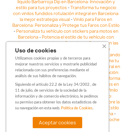
líquido Barbarroja Dip en Barcelona: Innovación y
estilo para tus proyectos
-
Transforma tu negocio
con vinilos fundidos rotulación integral en Barcelona:
la mejor estrategia visual
-
Vinilo para Faros en
Barcelona: Personaliza y Protege tus Faros con Estilo
-
Personaliza tu vehículo con stickers para motos en
Barcelona
-
Potencia el estilo de tu vehículo con
adhesivos para coche en Barcelona
-
Destaca en las
calles: Los Mejores stickers para coches en
Uso de cookies
Barcelona
-
Vinilo para faros en Barcelona: Resaltando
Utilizamos cookies propias y de terceros para
la Estética y Seguridad del Automóvil
-
Transforma tu
mejorar nuestros servicios y mostrarle publicidad
vehículo con los vinilos fundidos rotulación integral en
relacionada con sus preferencias mediante el
Barcelona
-
Explora la Innovación en Personalización:
análisis de sus hábitos de navegación.
Vinilo líquido barbarroja dip en Barcelona
-
Transforma
tu vehículo con estilo: Kits adhesivos para coches en
Siguiendo el artículo 22.2 de la Ley 34/2002 , de
Barcelona
-
Personaliza tu vehículo con estilo: Vinilo
11 de julio, de servicios de la sociedad de la
para coche en Barcelona
-
Destaca con Estilo:
información y de comercio electrónico, le pedimos
Pegatinas personalizadas en Barcelona
-
Descubre la
su permiso para obtener los datos estadísticos de
distinción: Los Mejores stickers en Barcelona
-
Estilo
su navegación en esta web.
Política de Cookies
.
en movimiento: Sticker para motos en Barcelona
-
Personalización sobre ruedas: Adhesivos para coche
Aceptar cookies
en Barcelona