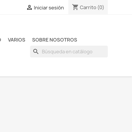
shopping_cart

Carrito
(0)
Iniciar sesión
O
VARIOS
SOBRE NOSOTROS
search