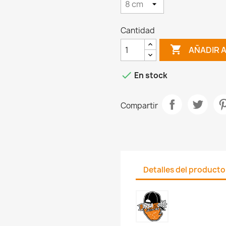
Cantidad

AÑADIR 

En stock
Compartir
Detalles del producto