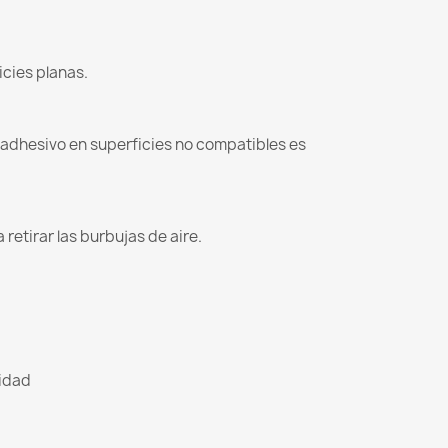
icies planas.
l adhesivo en superficies no compatibles es
retirar las burbujas de aire.
lidad