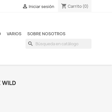
shopping_cart

Carrito
(0)
Iniciar sesión
O
VARIOS
SOBRE NOSOTROS
search
 WILD