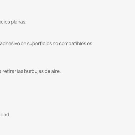
icies planas.
l adhesivo en superficies no compatibles es
retirar las burbujas de aire.
lidad.