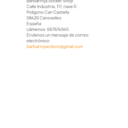
Barbarroja Sticker Shop
Calle Industria, 111, nave D
Polígono Can Castells
08420 Canovelles
España
Llámenos:
667674945
Envíenos un mensaje de correo
electrónico:
barbarrojacolors@gmail.com