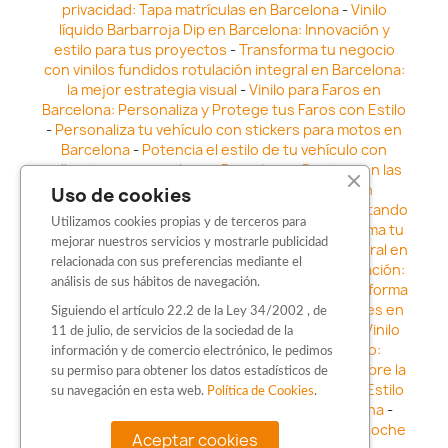
privacidad: Tapa matrículas en Barcelona
-
Vinilo
líquido Barbarroja Dip en Barcelona: Innovación y
estilo para tus proyectos
-
Transforma tu negocio
con vinilos fundidos rotulación integral en Barcelona:
la mejor estrategia visual
-
Vinilo para Faros en
Barcelona: Personaliza y Protege tus Faros con Estilo
-
Personaliza tu vehículo con stickers para motos en
Barcelona
-
Potencia el estilo de tu vehículo con
adhesivos para coche en Barcelona
-
Destaca en las
calles: Los Mejores stickers para coches en
Uso de cookies
Barcelona
-
Vinilo para faros en Barcelona: Resaltando
Utilizamos cookies propias y de terceros para
la Estética y Seguridad del Automóvil
-
Transforma tu
mejorar nuestros servicios y mostrarle publicidad
vehículo con los vinilos fundidos rotulación integral en
relacionada con sus preferencias mediante el
Barcelona
-
Explora la Innovación en Personalización:
análisis de sus hábitos de navegación.
Vinilo líquido barbarroja dip en Barcelona
-
Transforma
tu vehículo con estilo: Kits adhesivos para coches en
Siguiendo el artículo 22.2 de la Ley 34/2002 , de
Barcelona
-
Personaliza tu vehículo con estilo: Vinilo
11 de julio, de servicios de la sociedad de la
para coche en Barcelona
-
Destaca con Estilo:
información y de comercio electrónico, le pedimos
Pegatinas personalizadas en Barcelona
-
Descubre la
su permiso para obtener los datos estadísticos de
distinción: Los Mejores stickers en Barcelona
-
Estilo
su navegación en esta web.
Política de Cookies
.
en movimiento: Sticker para motos en Barcelona
-
Personalización sobre ruedas: Adhesivos para coche
Aceptar cookies