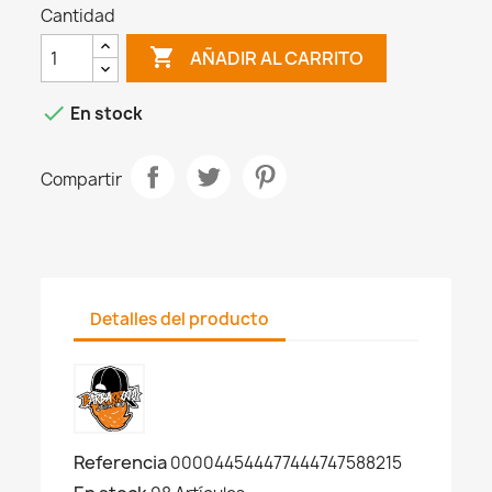
Cantidad

AÑADIR AL CARRITO

En stock
Compartir
Detalles del producto
Referencia
000044544477444747588215