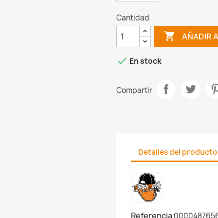
Cantidad

AÑADIR 

En stock
Compartir
Detalles del producto
Referencia
0000487656