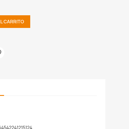
AL CARRITO
4542241215124