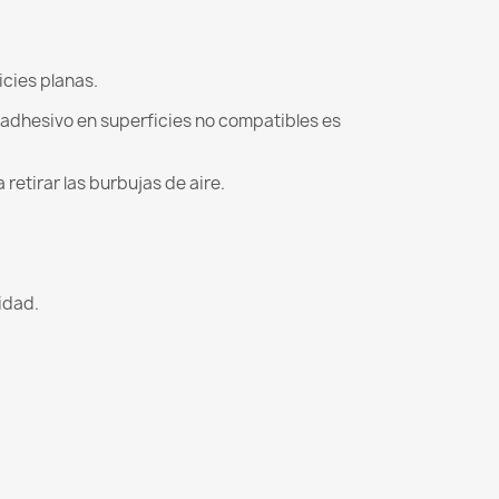
icies planas.
l adhesivo en superficies no compatibles es
retirar las burbujas de aire.
lidad.