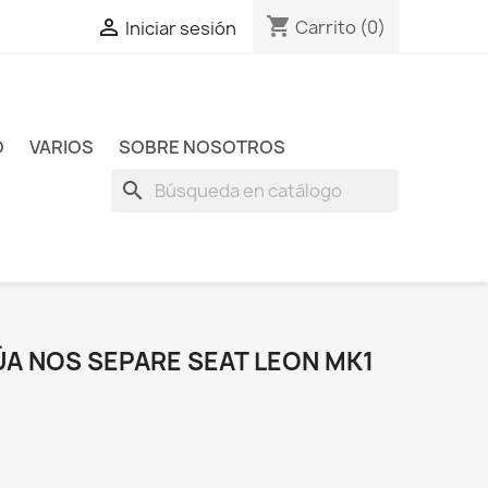
shopping_cart

Carrito
(0)
Iniciar sesión
O
VARIOS
SOBRE NOSOTROS
search
ÚA NOS SEPARE SEAT LEON MK1