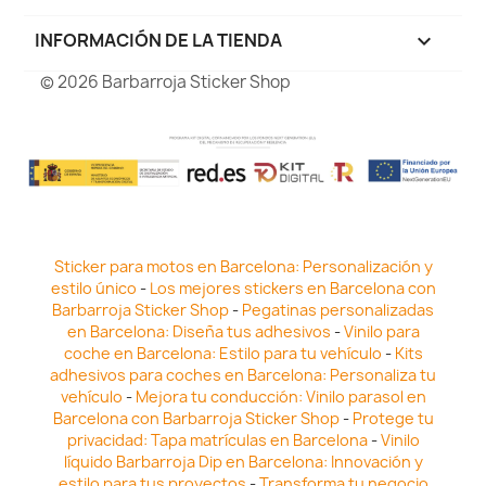
INFORMACIÓN DE LA TIENDA
keyboard_arrow_down
© 2026 Barbarroja Sticker Shop
Sticker para motos en Barcelona: Personalización y
estilo único
-
Los mejores stickers en Barcelona con
Barbarroja Sticker Shop
-
Pegatinas personalizadas
en Barcelona: Diseña tus adhesivos
-
Vinilo para
coche en Barcelona: Estilo para tu vehículo
-
Kits
adhesivos para coches en Barcelona: Personaliza tu
vehículo
-
Mejora tu conducción: Vinilo parasol en
Barcelona con Barbarroja Sticker Shop
-
Protege tu
privacidad: Tapa matrículas en Barcelona
-
Vinilo
líquido Barbarroja Dip en Barcelona: Innovación y
estilo para tus proyectos
-
Transforma tu negocio