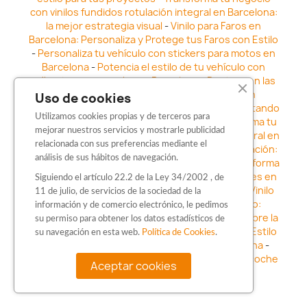
con vinilos fundidos rotulación integral en Barcelona:
la mejor estrategia visual
-
Vinilo para Faros en
Barcelona: Personaliza y Protege tus Faros con Estilo
-
Personaliza tu vehículo con stickers para motos en
Barcelona
-
Potencia el estilo de tu vehículo con
adhesivos para coche en Barcelona
-
Destaca en las
calles: Los Mejores stickers para coches en
Uso de cookies
Barcelona
-
Vinilo para faros en Barcelona: Resaltando
Utilizamos cookies propias y de terceros para
la Estética y Seguridad del Automóvil
-
Transforma tu
mejorar nuestros servicios y mostrarle publicidad
vehículo con los vinilos fundidos rotulación integral en
relacionada con sus preferencias mediante el
Barcelona
-
Explora la Innovación en Personalización:
análisis de sus hábitos de navegación.
Vinilo líquido barbarroja dip en Barcelona
-
Transforma
tu vehículo con estilo: Kits adhesivos para coches en
Siguiendo el artículo 22.2 de la Ley 34/2002 , de
Barcelona
-
Personaliza tu vehículo con estilo: Vinilo
11 de julio, de servicios de la sociedad de la
para coche en Barcelona
-
Destaca con Estilo:
información y de comercio electrónico, le pedimos
Pegatinas personalizadas en Barcelona
-
Descubre la
su permiso para obtener los datos estadísticos de
distinción: Los Mejores stickers en Barcelona
-
Estilo
su navegación en esta web.
Política de Cookies
.
en movimiento: Sticker para motos en Barcelona
-
Personalización sobre ruedas: Adhesivos para coche
Aceptar cookies
en Barcelona