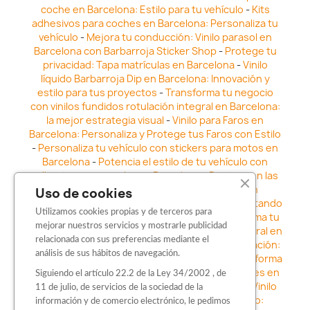
coche en Barcelona: Estilo para tu vehículo
-
Kits
adhesivos para coches en Barcelona: Personaliza tu
vehículo
-
Mejora tu conducción: Vinilo parasol en
Barcelona con Barbarroja Sticker Shop
-
Protege tu
privacidad: Tapa matrículas en Barcelona
-
Vinilo
líquido Barbarroja Dip en Barcelona: Innovación y
estilo para tus proyectos
-
Transforma tu negocio
con vinilos fundidos rotulación integral en Barcelona:
la mejor estrategia visual
-
Vinilo para Faros en
Barcelona: Personaliza y Protege tus Faros con Estilo
-
Personaliza tu vehículo con stickers para motos en
Barcelona
-
Potencia el estilo de tu vehículo con
adhesivos para coche en Barcelona
-
Destaca en las
calles: Los Mejores stickers para coches en
Uso de cookies
Barcelona
-
Vinilo para faros en Barcelona: Resaltando
Utilizamos cookies propias y de terceros para
la Estética y Seguridad del Automóvil
-
Transforma tu
mejorar nuestros servicios y mostrarle publicidad
vehículo con los vinilos fundidos rotulación integral en
relacionada con sus preferencias mediante el
Barcelona
-
Explora la Innovación en Personalización:
análisis de sus hábitos de navegación.
Vinilo líquido barbarroja dip en Barcelona
-
Transforma
tu vehículo con estilo: Kits adhesivos para coches en
Siguiendo el artículo 22.2 de la Ley 34/2002 , de
Barcelona
-
Personaliza tu vehículo con estilo: Vinilo
11 de julio, de servicios de la sociedad de la
para coche en Barcelona
-
Destaca con Estilo:
información y de comercio electrónico, le pedimos