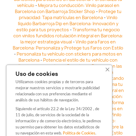
vehículo
-
Mejora tu conducción: Vinilo parasol en
Barcelona con Barbarroja Sticker Shop
-
Protege tu
privacidad: Tapa matrículas en Barcelona
-
Vinilo
líquido Barbarroja Dip en Barcelona: Innovación y
estilo para tus proyectos
-
Transforma tu negocio
con vinilos fundidos rotulación integral en Barcelona:
la mejor estrategia visual
-
Vinilo para Faros en
Barcelona: Personaliza y Protege tus Faros con Estilo
-
Personaliza tu vehículo con stickers para motos en
Barcelona
-
Potencia el estilo de tu vehículo con
adhesivos para coche en Barcelona
-
Destaca en las
calles: Los Mejores stickers para coches en
Uso de cookies
Barcelona
-
Vinilo para faros en Barcelona: Resaltando
Utilizamos cookies propias y de terceros para
la Estética y Seguridad del Automóvil
-
Transforma tu
mejorar nuestros servicios y mostrarle publicidad
vehículo con los vinilos fundidos rotulación integral en
relacionada con sus preferencias mediante el
Barcelona
-
Explora la Innovación en Personalización:
análisis de sus hábitos de navegación.
Vinilo líquido barbarroja dip en Barcelona
-
Transforma
tu vehículo con estilo: Kits adhesivos para coches en
Siguiendo el artículo 22.2 de la Ley 34/2002 , de
Barcelona
-
Personaliza tu vehículo con estilo: Vinilo
11 de julio, de servicios de la sociedad de la
para coche en Barcelona
-
Destaca con Estilo:
información y de comercio electrónico, le pedimos
Pegatinas personalizadas en Barcelona
-
Descubre la
su permiso para obtener los datos estadísticos de
distinción: Los Mejores stickers en Barcelona
-
Estilo
su navegación en esta web.
Política de Cookies
.