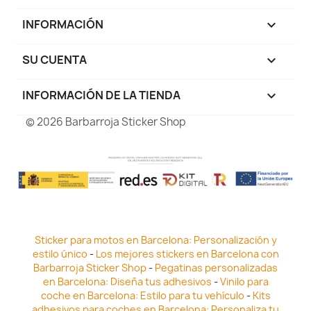
INFORMACIÓN

SU CUENTA

INFORMACIÓN DE LA TIENDA
keyboard_arrow_down
© 2026 Barbarroja Sticker Shop
Sticker para motos en Barcelona: Personalización y
estilo único
-
Los mejores stickers en Barcelona con
Barbarroja Sticker Shop
-
Pegatinas personalizadas
en Barcelona: Diseña tus adhesivos
-
Vinilo para
coche en Barcelona: Estilo para tu vehículo
-
Kits
adhesivos para coches en Barcelona: Personaliza tu