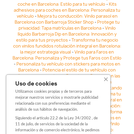
coche en Barcelona: Estilo para tu vehículo
-
Kits
adhesivos para coches en Barcelona: Personaliza tu
vehículo
-
Mejora tu conducción: Vinilo parasol en
Barcelona con Barbarroja Sticker Shop
-
Protege tu
privacidad: Tapa matrículas en Barcelona
-
Vinilo
líquido Barbarroja Dip en Barcelona: Innovación y
estilo para tus proyectos
-
Transforma tu negocio
con vinilos fundidos rotulación integral en Barcelona:
la mejor estrategia visual
-
Vinilo para Faros en
Barcelona: Personaliza y Protege tus Faros con Estilo
-
Personaliza tu vehículo con stickers para motos en
Barcelona
-
Potencia el estilo de tu vehículo con
adhesivos para coche en Barcelona
-
Destaca en las
calles: Los Mejores stickers para coches en
Uso de cookies
Barcelona
-
Vinilo para faros en Barcelona: Resaltando
Utilizamos cookies propias y de terceros para
la Estética y Seguridad del Automóvil
-
Transforma tu
mejorar nuestros servicios y mostrarle publicidad
vehículo con los vinilos fundidos rotulación integral en
relacionada con sus preferencias mediante el
Barcelona
-
Explora la Innovación en Personalización:
análisis de sus hábitos de navegación.
Vinilo líquido barbarroja dip en Barcelona
-
Transforma
tu vehículo con estilo: Kits adhesivos para coches en
Siguiendo el artículo 22.2 de la Ley 34/2002 , de
Barcelona
-
Personaliza tu vehículo con estilo: Vinilo
11 de julio, de servicios de la sociedad de la
para coche en Barcelona
-
Destaca con Estilo:
información y de comercio electrónico, le pedimos