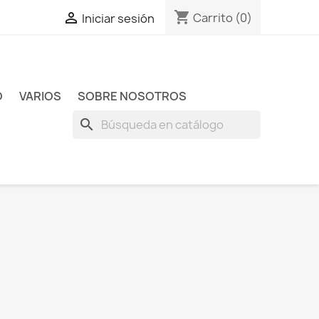
shopping_cart

Carrito
(0)
Iniciar sesión
O
VARIOS
SOBRE NOSOTROS
search