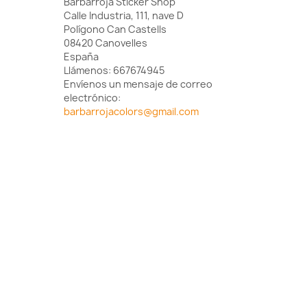
Barbarroja Sticker Shop
Calle Industria, 111, nave D
Polígono Can Castells
08420 Canovelles
España
Llámenos:
667674945
Envíenos un mensaje de correo
electrónico:
barbarrojacolors@gmail.com