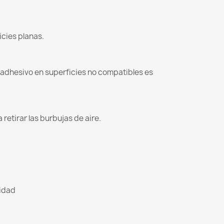
icies planas.
l adhesivo en superficies no compatibles es
retirar las burbujas de aire.
lidad