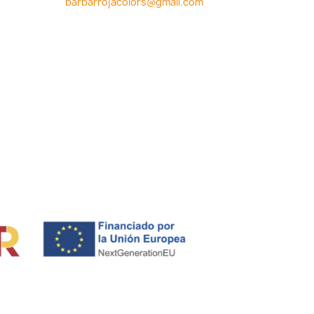
barbarrojacolors@gmail.com