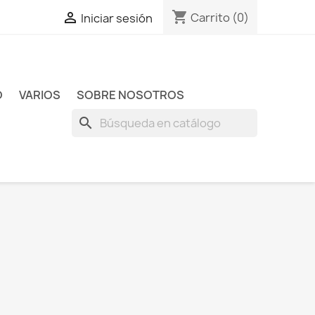
shopping_cart

Carrito
(0)
Iniciar sesión
O
VARIOS
SOBRE NOSOTROS
search