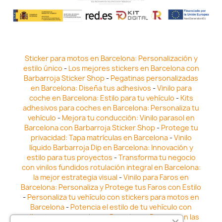
Sticker para motos en Barcelona: Personalización y
estilo único
-
Los mejores stickers en Barcelona con
Barbarroja Sticker Shop
-
Pegatinas personalizadas
en Barcelona: Diseña tus adhesivos
-
Vinilo para
coche en Barcelona: Estilo para tu vehículo
-
Kits
adhesivos para coches en Barcelona: Personaliza tu
vehículo
-
Mejora tu conducción: Vinilo parasol en
Barcelona con Barbarroja Sticker Shop
-
Protege tu
privacidad: Tapa matrículas en Barcelona
-
Vinilo
líquido Barbarroja Dip en Barcelona: Innovación y
estilo para tus proyectos
-
Transforma tu negocio
con vinilos fundidos rotulación integral en Barcelona:
la mejor estrategia visual
-
Vinilo para Faros en
Barcelona: Personaliza y Protege tus Faros con Estilo
-
Personaliza tu vehículo con stickers para motos en
Barcelona
-
Potencia el estilo de tu vehículo con
adhesivos para coche en Barcelona
-
Destaca en las