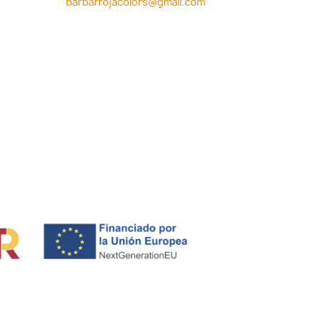
barbarrojacolors@gmail.com