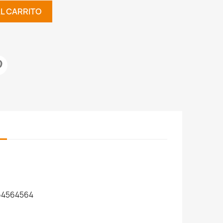
AL CARRITO
64564564