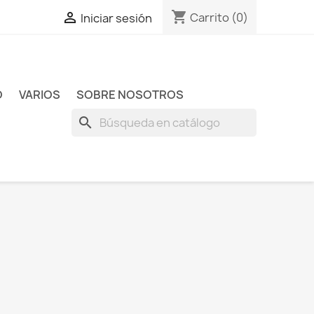
shopping_cart

Carrito
(0)
Iniciar sesión
O
VARIOS
SOBRE NOSOTROS
search