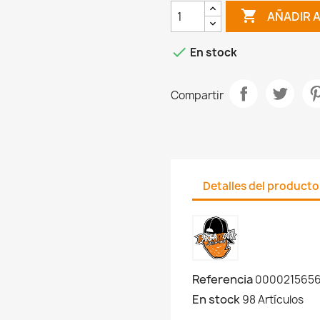

AÑADIR 

En stock
Compartir
Detalles del producto
Referencia
000021565
En stock
98 Artículos