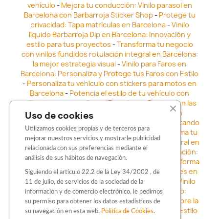
vehículo
-
Mejora tu conducción: Vinilo parasol en
Barcelona con Barbarroja Sticker Shop
-
Protege tu
privacidad: Tapa matrículas en Barcelona
-
Vinilo
líquido Barbarroja Dip en Barcelona: Innovación y
estilo para tus proyectos
-
Transforma tu negocio
con vinilos fundidos rotulación integral en Barcelona:
la mejor estrategia visual
-
Vinilo para Faros en
Barcelona: Personaliza y Protege tus Faros con Estilo
-
Personaliza tu vehículo con stickers para motos en
Barcelona
-
Potencia el estilo de tu vehículo con
adhesivos para coche en Barcelona
-
Destaca en las
calles: Los Mejores stickers para coches en
Uso de cookies
Barcelona
-
Vinilo para faros en Barcelona: Resaltando
Utilizamos cookies propias y de terceros para
la Estética y Seguridad del Automóvil
-
Transforma tu
mejorar nuestros servicios y mostrarle publicidad
vehículo con los vinilos fundidos rotulación integral en
relacionada con sus preferencias mediante el
Barcelona
-
Explora la Innovación en Personalización:
análisis de sus hábitos de navegación.
Vinilo líquido barbarroja dip en Barcelona
-
Transforma
tu vehículo con estilo: Kits adhesivos para coches en
Siguiendo el artículo 22.2 de la Ley 34/2002 , de
Barcelona
-
Personaliza tu vehículo con estilo: Vinilo
11 de julio, de servicios de la sociedad de la
para coche en Barcelona
-
Destaca con Estilo:
información y de comercio electrónico, le pedimos
Pegatinas personalizadas en Barcelona
-
Descubre la
su permiso para obtener los datos estadísticos de
distinción: Los Mejores stickers en Barcelona
-
Estilo
su navegación en esta web.
Política de Cookies
.