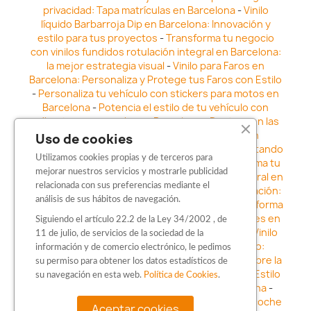
privacidad: Tapa matrículas en Barcelona
-
Vinilo
líquido Barbarroja Dip en Barcelona: Innovación y
estilo para tus proyectos
-
Transforma tu negocio
con vinilos fundidos rotulación integral en Barcelona:
la mejor estrategia visual
-
Vinilo para Faros en
Barcelona: Personaliza y Protege tus Faros con Estilo
-
Personaliza tu vehículo con stickers para motos en
Barcelona
-
Potencia el estilo de tu vehículo con
adhesivos para coche en Barcelona
-
Destaca en las
calles: Los Mejores stickers para coches en
Uso de cookies
Barcelona
-
Vinilo para faros en Barcelona: Resaltando
Utilizamos cookies propias y de terceros para
la Estética y Seguridad del Automóvil
-
Transforma tu
mejorar nuestros servicios y mostrarle publicidad
vehículo con los vinilos fundidos rotulación integral en
relacionada con sus preferencias mediante el
Barcelona
-
Explora la Innovación en Personalización:
análisis de sus hábitos de navegación.
Vinilo líquido barbarroja dip en Barcelona
-
Transforma
tu vehículo con estilo: Kits adhesivos para coches en
Siguiendo el artículo 22.2 de la Ley 34/2002 , de
Barcelona
-
Personaliza tu vehículo con estilo: Vinilo
11 de julio, de servicios de la sociedad de la
para coche en Barcelona
-
Destaca con Estilo:
información y de comercio electrónico, le pedimos
Pegatinas personalizadas en Barcelona
-
Descubre la
su permiso para obtener los datos estadísticos de
distinción: Los Mejores stickers en Barcelona
-
Estilo
su navegación en esta web.
Política de Cookies
.
en movimiento: Sticker para motos en Barcelona
-
Personalización sobre ruedas: Adhesivos para coche
Aceptar cookies