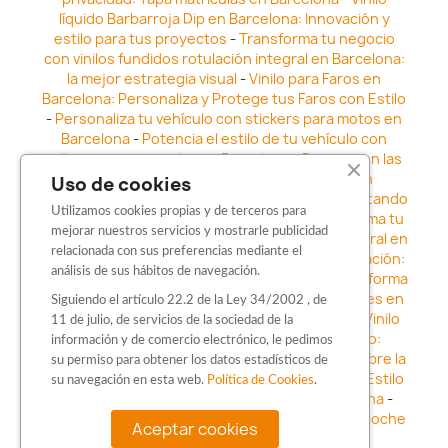
líquido Barbarroja Dip en Barcelona: Innovación y
estilo para tus proyectos
-
Transforma tu negocio
con vinilos fundidos rotulación integral en Barcelona:
la mejor estrategia visual
-
Vinilo para Faros en
Barcelona: Personaliza y Protege tus Faros con Estilo
-
Personaliza tu vehículo con stickers para motos en
Barcelona
-
Potencia el estilo de tu vehículo con
adhesivos para coche en Barcelona
-
Destaca en las
calles: Los Mejores stickers para coches en
Uso de cookies
Barcelona
-
Vinilo para faros en Barcelona: Resaltando
Utilizamos cookies propias y de terceros para
la Estética y Seguridad del Automóvil
-
Transforma tu
mejorar nuestros servicios y mostrarle publicidad
vehículo con los vinilos fundidos rotulación integral en
relacionada con sus preferencias mediante el
Barcelona
-
Explora la Innovación en Personalización:
análisis de sus hábitos de navegación.
Vinilo líquido barbarroja dip en Barcelona
-
Transforma
tu vehículo con estilo: Kits adhesivos para coches en
Siguiendo el artículo 22.2 de la Ley 34/2002 , de
Barcelona
-
Personaliza tu vehículo con estilo: Vinilo
11 de julio, de servicios de la sociedad de la
para coche en Barcelona
-
Destaca con Estilo:
información y de comercio electrónico, le pedimos
Pegatinas personalizadas en Barcelona
-
Descubre la
su permiso para obtener los datos estadísticos de
distinción: Los Mejores stickers en Barcelona
-
Estilo
su navegación en esta web.
Política de Cookies
.
en movimiento: Sticker para motos en Barcelona
-
Personalización sobre ruedas: Adhesivos para coche
Aceptar cookies
en Barcelona