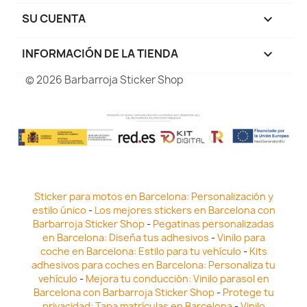
SU CUENTA

INFORMACIÓN DE LA TIENDA
keyboard_arrow_down
© 2026 Barbarroja Sticker Shop
Sticker para motos en Barcelona: Personalización y
estilo único
-
Los mejores stickers en Barcelona con
Barbarroja Sticker Shop
-
Pegatinas personalizadas
en Barcelona: Diseña tus adhesivos
-
Vinilo para
coche en Barcelona: Estilo para tu vehículo
-
Kits
adhesivos para coches en Barcelona: Personaliza tu
vehículo
-
Mejora tu conducción: Vinilo parasol en
Barcelona con Barbarroja Sticker Shop
-
Protege tu
privacidad: Tapa matrículas en Barcelona
-
Vinilo