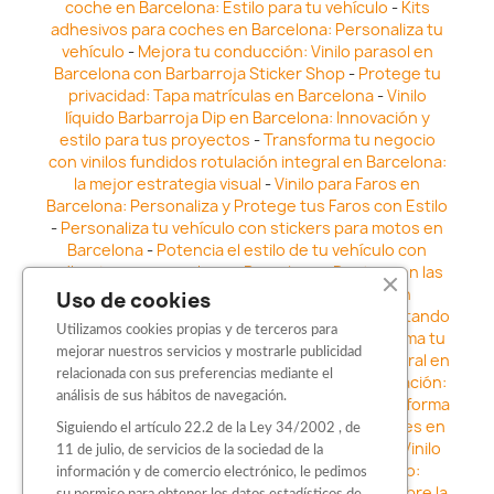
coche en Barcelona: Estilo para tu vehículo
-
Kits
adhesivos para coches en Barcelona: Personaliza tu
vehículo
-
Mejora tu conducción: Vinilo parasol en
Barcelona con Barbarroja Sticker Shop
-
Protege tu
privacidad: Tapa matrículas en Barcelona
-
Vinilo
líquido Barbarroja Dip en Barcelona: Innovación y
estilo para tus proyectos
-
Transforma tu negocio
con vinilos fundidos rotulación integral en Barcelona:
la mejor estrategia visual
-
Vinilo para Faros en
Barcelona: Personaliza y Protege tus Faros con Estilo
-
Personaliza tu vehículo con stickers para motos en
Barcelona
-
Potencia el estilo de tu vehículo con
adhesivos para coche en Barcelona
-
Destaca en las
calles: Los Mejores stickers para coches en
Uso de cookies
Barcelona
-
Vinilo para faros en Barcelona: Resaltando
Utilizamos cookies propias y de terceros para
la Estética y Seguridad del Automóvil
-
Transforma tu
mejorar nuestros servicios y mostrarle publicidad
vehículo con los vinilos fundidos rotulación integral en
relacionada con sus preferencias mediante el
Barcelona
-
Explora la Innovación en Personalización:
análisis de sus hábitos de navegación.
Vinilo líquido barbarroja dip en Barcelona
-
Transforma
tu vehículo con estilo: Kits adhesivos para coches en
Siguiendo el artículo 22.2 de la Ley 34/2002 , de
Barcelona
-
Personaliza tu vehículo con estilo: Vinilo
11 de julio, de servicios de la sociedad de la
para coche en Barcelona
-
Destaca con Estilo:
información y de comercio electrónico, le pedimos
Pegatinas personalizadas en Barcelona
-
Descubre la