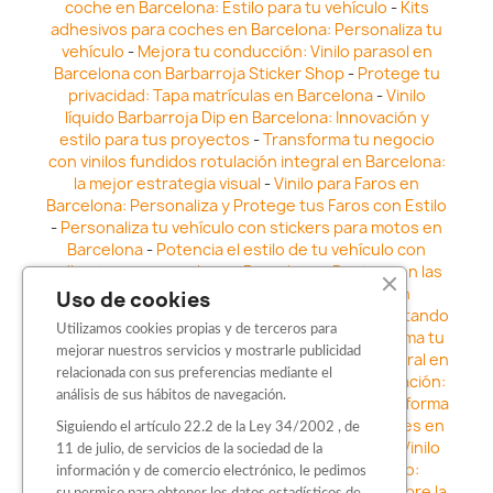
coche en Barcelona: Estilo para tu vehículo
-
Kits
adhesivos para coches en Barcelona: Personaliza tu
vehículo
-
Mejora tu conducción: Vinilo parasol en
Barcelona con Barbarroja Sticker Shop
-
Protege tu
privacidad: Tapa matrículas en Barcelona
-
Vinilo
líquido Barbarroja Dip en Barcelona: Innovación y
estilo para tus proyectos
-
Transforma tu negocio
con vinilos fundidos rotulación integral en Barcelona:
la mejor estrategia visual
-
Vinilo para Faros en
Barcelona: Personaliza y Protege tus Faros con Estilo
-
Personaliza tu vehículo con stickers para motos en
Barcelona
-
Potencia el estilo de tu vehículo con
adhesivos para coche en Barcelona
-
Destaca en las
calles: Los Mejores stickers para coches en
Uso de cookies
Barcelona
-
Vinilo para faros en Barcelona: Resaltando
Utilizamos cookies propias y de terceros para
la Estética y Seguridad del Automóvil
-
Transforma tu
mejorar nuestros servicios y mostrarle publicidad
vehículo con los vinilos fundidos rotulación integral en
relacionada con sus preferencias mediante el
Barcelona
-
Explora la Innovación en Personalización:
análisis de sus hábitos de navegación.
Vinilo líquido barbarroja dip en Barcelona
-
Transforma
tu vehículo con estilo: Kits adhesivos para coches en
Siguiendo el artículo 22.2 de la Ley 34/2002 , de
Barcelona
-
Personaliza tu vehículo con estilo: Vinilo
11 de julio, de servicios de la sociedad de la
para coche en Barcelona
-
Destaca con Estilo:
información y de comercio electrónico, le pedimos
Pegatinas personalizadas en Barcelona
-
Descubre la