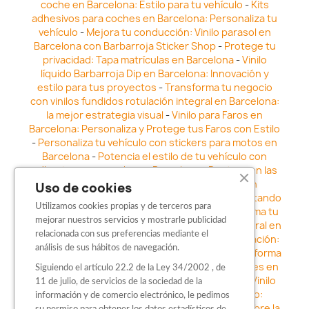
coche en Barcelona: Estilo para tu vehículo
-
Kits
adhesivos para coches en Barcelona: Personaliza tu
vehículo
-
Mejora tu conducción: Vinilo parasol en
Barcelona con Barbarroja Sticker Shop
-
Protege tu
privacidad: Tapa matrículas en Barcelona
-
Vinilo
líquido Barbarroja Dip en Barcelona: Innovación y
estilo para tus proyectos
-
Transforma tu negocio
con vinilos fundidos rotulación integral en Barcelona:
la mejor estrategia visual
-
Vinilo para Faros en
Barcelona: Personaliza y Protege tus Faros con Estilo
-
Personaliza tu vehículo con stickers para motos en
Barcelona
-
Potencia el estilo de tu vehículo con
adhesivos para coche en Barcelona
-
Destaca en las
calles: Los Mejores stickers para coches en
Uso de cookies
Barcelona
-
Vinilo para faros en Barcelona: Resaltando
Utilizamos cookies propias y de terceros para
la Estética y Seguridad del Automóvil
-
Transforma tu
mejorar nuestros servicios y mostrarle publicidad
vehículo con los vinilos fundidos rotulación integral en
relacionada con sus preferencias mediante el
Barcelona
-
Explora la Innovación en Personalización:
análisis de sus hábitos de navegación.
Vinilo líquido barbarroja dip en Barcelona
-
Transforma
tu vehículo con estilo: Kits adhesivos para coches en
Siguiendo el artículo 22.2 de la Ley 34/2002 , de
Barcelona
-
Personaliza tu vehículo con estilo: Vinilo
11 de julio, de servicios de la sociedad de la
para coche en Barcelona
-
Destaca con Estilo:
información y de comercio electrónico, le pedimos
Pegatinas personalizadas en Barcelona
-
Descubre la