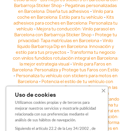
Barbarroja Sticker Shop
-
Pegatinas personalizadas
en Barcelona: Diseña tus adhesivos
-
Vinilo para
coche en Barcelona: Estilo para tu vehículo
-
Kits
adhesivos para coches en Barcelona: Personaliza tu
vehículo
-
Mejora tu conducción: Vinilo parasol en
Barcelona con Barbarroja Sticker Shop
-
Protege tu
privacidad: Tapa matrículas en Barcelona
-
Vinilo
líquido Barbarroja Dip en Barcelona: Innovación y
estilo para tus proyectos
-
Transforma tu negocio
con vinilos fundidos rotulación integral en Barcelona:
la mejor estrategia visual
-
Vinilo para Faros en
Barcelona: Personaliza y Protege tus Faros con Estilo
-
Personaliza tu vehículo con stickers para motos en
Barcelona
-
Potencia el estilo de tu vehículo con
adhesivos para coche en Barcelona
-
Destaca en las
calles: Los Mejores stickers para coches en
Uso de cookies
Barcelona
-
Vinilo para faros en Barcelona: Resaltando
Utilizamos cookies propias y de terceros para
la Estética y Seguridad del Automóvil
-
Transforma tu
mejorar nuestros servicios y mostrarle publicidad
vehículo con los vinilos fundidos rotulación integral en
relacionada con sus preferencias mediante el
Barcelona
-
Explora la Innovación en Personalización:
análisis de sus hábitos de navegación.
Vinilo líquido barbarroja dip en Barcelona
-
Transforma
tu vehículo con estilo: Kits adhesivos para coches en
Siguiendo el artículo 22.2 de la Ley 34/2002 , de