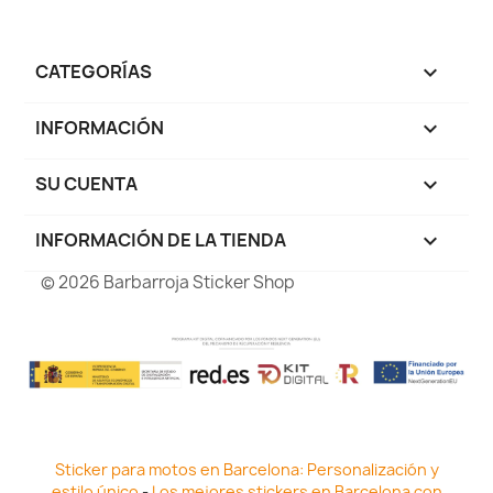
CATEGORÍAS

INFORMACIÓN

SU CUENTA

INFORMACIÓN DE LA TIENDA
keyboard_arrow_down
© 2026 Barbarroja Sticker Shop
Sticker para motos en Barcelona: Personalización y
estilo único
-
Los mejores stickers en Barcelona con