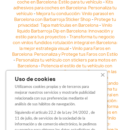
coche en Barcelona: Estilo para tu vehículo
-
Kits
adhesivos para coches en Barcelona: Personaliza tu
vehículo
-
Mejora tu conducción: Vinilo parasol en
Barcelona con Barbarroja Sticker Shop
-
Protege tu
privacidad: Tapa matrículas en Barcelona
-
Vinilo
líquido Barbarroja Dip en Barcelona: Innovación y
estilo para tus proyectos
-
Transforma tu negocio
con vinilos fundidos rotulación integral en Barcelona:
la mejor estrategia visual
-
Vinilo para Faros en
Barcelona: Personaliza y Protege tus Faros con Estilo
-
Personaliza tu vehículo con stickers para motos en
Barcelona
-
Potencia el estilo de tu vehículo con
adhesivos para coche en Barcelona
-
Destaca en las
calles: Los Mejores stickers para coches en
Uso de cookies
Barcelona
-
Vinilo para faros en Barcelona: Resaltando
Utilizamos cookies propias y de terceros para
la Estética y Seguridad del Automóvil
-
Transforma tu
mejorar nuestros servicios y mostrarle publicidad
vehículo con los vinilos fundidos rotulación integral en
relacionada con sus preferencias mediante el
Barcelona
-
Explora la Innovación en Personalización:
análisis de sus hábitos de navegación.
Vinilo líquido barbarroja dip en Barcelona
-
Transforma
tu vehículo con estilo: Kits adhesivos para coches en
Siguiendo el artículo 22.2 de la Ley 34/2002 , de
Barcelona
-
Personaliza tu vehículo con estilo: Vinilo
11 de julio, de servicios de la sociedad de la
para coche en Barcelona
-
Destaca con Estilo:
información y de comercio electrónico, le pedimos
Pegatinas personalizadas en Barcelona
-
Descubre la