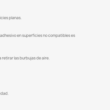
icies planas.
l adhesivo en superficies no compatibles es
retirar las burbujas de aire.
lidad.