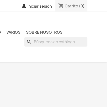
shopping_cart

Carrito
(0)
Iniciar sesión
O
VARIOS
SOBRE NOSOTROS
search
A