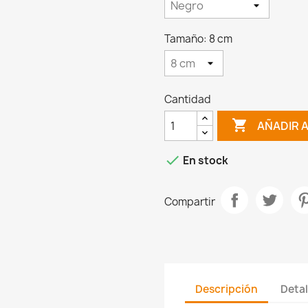
Tamaño: 8 cm
Cantidad

AÑADIR 

En stock
Compartir
Descripción
Detal