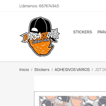
Llámenos:
667674945
STICKERS
PAR
Inicio
Stickers
ADHESIVOS VARIOS
JDT D