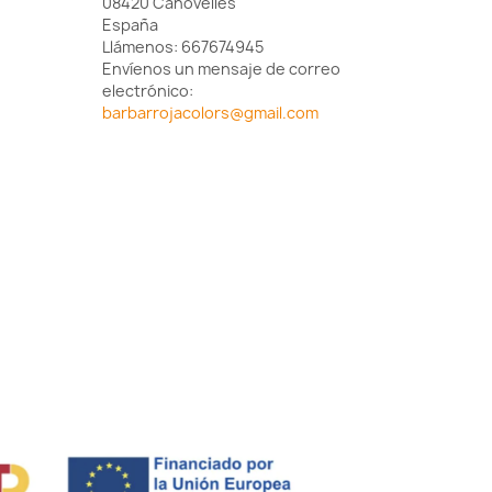
08420 Canovelles
España
Llámenos:
667674945
Envíenos un mensaje de correo
electrónico:
barbarrojacolors@gmail.com