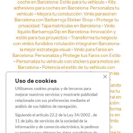
coche en Barcelona: Estilo para tu vehículo
-
Kits
adhesivos para coches en Barcelona: Personaliza tu
vehículo
-
Mejora tu conducción: Vinilo parasol en
Barcelona con Barbarroja Sticker Shop
-
Protege tu
privacidad: Tapa matrículas en Barcelona
-
Vinilo
líquido Barbarroja Dip en Barcelona: Innovación y
estilo para tus proyectos
-
Transforma tu negocio
con vinilos fundidos rotulación integral en Barcelona:
la mejor estrategia visual
-
Vinilo para Faros en
Barcelona: Personaliza y Protege tus Faros con Estilo
-
Personaliza tu vehículo con stickers para motos en
Barcelona
-
Potencia el estilo de tu vehículo con
adhesivos para coche en Barcelona
-
Destaca en las
calles: Los Mejores stickers para coches en
Uso de cookies
Barcelona
-
Vinilo para faros en Barcelona: Resaltando
Utilizamos cookies propias y de terceros para
la Estética y Seguridad del Automóvil
-
Transforma tu
mejorar nuestros servicios y mostrarle publicidad
vehículo con los vinilos fundidos rotulación integral en
relacionada con sus preferencias mediante el
Barcelona
-
Explora la Innovación en Personalización:
análisis de sus hábitos de navegación.
Vinilo líquido barbarroja dip en Barcelona
-
Transforma
tu vehículo con estilo: Kits adhesivos para coches en
Siguiendo el artículo 22.2 de la Ley 34/2002 , de
Barcelona
-
Personaliza tu vehículo con estilo: Vinilo
11 de julio, de servicios de la sociedad de la
para coche en Barcelona
-
Destaca con Estilo:
información y de comercio electrónico, le pedimos
Pegatinas personalizadas en Barcelona
-
Descubre la