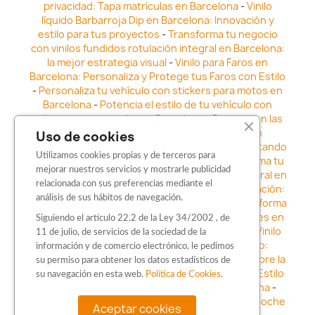
privacidad: Tapa matrículas en Barcelona
-
Vinilo
líquido Barbarroja Dip en Barcelona: Innovación y
estilo para tus proyectos
-
Transforma tu negocio
con vinilos fundidos rotulación integral en Barcelona:
la mejor estrategia visual
-
Vinilo para Faros en
Barcelona: Personaliza y Protege tus Faros con Estilo
-
Personaliza tu vehículo con stickers para motos en
Barcelona
-
Potencia el estilo de tu vehículo con
adhesivos para coche en Barcelona
-
Destaca en las
calles: Los Mejores stickers para coches en
Uso de cookies
Barcelona
-
Vinilo para faros en Barcelona: Resaltando
Utilizamos cookies propias y de terceros para
la Estética y Seguridad del Automóvil
-
Transforma tu
mejorar nuestros servicios y mostrarle publicidad
vehículo con los vinilos fundidos rotulación integral en
relacionada con sus preferencias mediante el
Barcelona
-
Explora la Innovación en Personalización:
análisis de sus hábitos de navegación.
Vinilo líquido barbarroja dip en Barcelona
-
Transforma
tu vehículo con estilo: Kits adhesivos para coches en
Siguiendo el artículo 22.2 de la Ley 34/2002 , de
Barcelona
-
Personaliza tu vehículo con estilo: Vinilo
11 de julio, de servicios de la sociedad de la
para coche en Barcelona
-
Destaca con Estilo:
información y de comercio electrónico, le pedimos
Pegatinas personalizadas en Barcelona
-
Descubre la
su permiso para obtener los datos estadísticos de
distinción: Los Mejores stickers en Barcelona
-
Estilo
su navegación en esta web.
Política de Cookies
.
en movimiento: Sticker para motos en Barcelona
-
Personalización sobre ruedas: Adhesivos para coche
Aceptar cookies