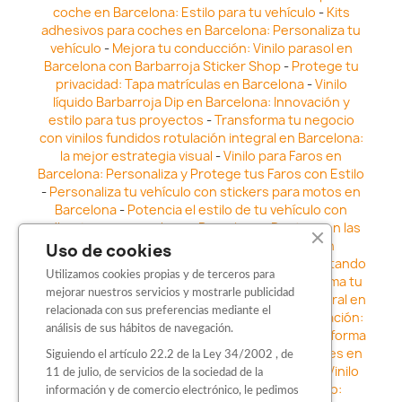
coche en Barcelona: Estilo para tu vehículo
-
Kits
adhesivos para coches en Barcelona: Personaliza tu
vehículo
-
Mejora tu conducción: Vinilo parasol en
Barcelona con Barbarroja Sticker Shop
-
Protege tu
privacidad: Tapa matrículas en Barcelona
-
Vinilo
líquido Barbarroja Dip en Barcelona: Innovación y
estilo para tus proyectos
-
Transforma tu negocio
con vinilos fundidos rotulación integral en Barcelona:
la mejor estrategia visual
-
Vinilo para Faros en
Barcelona: Personaliza y Protege tus Faros con Estilo
-
Personaliza tu vehículo con stickers para motos en
Barcelona
-
Potencia el estilo de tu vehículo con
adhesivos para coche en Barcelona
-
Destaca en las
calles: Los Mejores stickers para coches en
Uso de cookies
Barcelona
-
Vinilo para faros en Barcelona: Resaltando
Utilizamos cookies propias y de terceros para
la Estética y Seguridad del Automóvil
-
Transforma tu
mejorar nuestros servicios y mostrarle publicidad
vehículo con los vinilos fundidos rotulación integral en
relacionada con sus preferencias mediante el
Barcelona
-
Explora la Innovación en Personalización:
análisis de sus hábitos de navegación.
Vinilo líquido barbarroja dip en Barcelona
-
Transforma
tu vehículo con estilo: Kits adhesivos para coches en
Siguiendo el artículo 22.2 de la Ley 34/2002 , de
Barcelona
-
Personaliza tu vehículo con estilo: Vinilo
11 de julio, de servicios de la sociedad de la
para coche en Barcelona
-
Destaca con Estilo:
información y de comercio electrónico, le pedimos