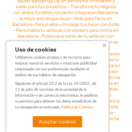
líquido Barbarroja Dip en Barcelona: Innovación y
estilo para tus proyectos
-
Transforma tu negocio
con vinilos fundidos rotulación integral en Barcelona:
la mejor estrategia visual
-
Vinilo para Faros en
Barcelona: Personaliza y Protege tus Faros con Estilo
-
Personaliza tu vehículo con stickers para motos en
Barcelona
-
Potencia el estilo de tu vehículo con
adhesivos para coche en Barcelona
-
Destaca en las
calles: Los Mejores stickers para coches en
Uso de cookies
Barcelona
-
Vinilo para faros en Barcelona: Resaltando
Utilizamos cookies propias y de terceros para
la Estética y Seguridad del Automóvil
-
Transforma tu
mejorar nuestros servicios y mostrarle publicidad
vehículo con los vinilos fundidos rotulación integral en
relacionada con sus preferencias mediante el
Barcelona
-
Explora la Innovación en Personalización:
análisis de sus hábitos de navegación.
Vinilo líquido barbarroja dip en Barcelona
-
Transforma
tu vehículo con estilo: Kits adhesivos para coches en
Siguiendo el artículo 22.2 de la Ley 34/2002 , de
Barcelona
-
Personaliza tu vehículo con estilo: Vinilo
11 de julio, de servicios de la sociedad de la
para coche en Barcelona
-
Destaca con Estilo:
información y de comercio electrónico, le pedimos
Pegatinas personalizadas en Barcelona
-
Descubre la
su permiso para obtener los datos estadísticos de
distinción: Los Mejores stickers en Barcelona
-
Estilo
su navegación en esta web.
Política de Cookies
.
en movimiento: Sticker para motos en Barcelona
-
Personalización sobre ruedas: Adhesivos para coche
Aceptar cookies
en Barcelona