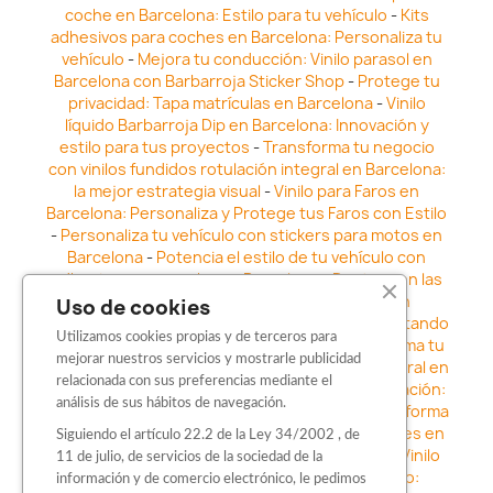
coche en Barcelona: Estilo para tu vehículo
-
Kits
adhesivos para coches en Barcelona: Personaliza tu
vehículo
-
Mejora tu conducción: Vinilo parasol en
Barcelona con Barbarroja Sticker Shop
-
Protege tu
privacidad: Tapa matrículas en Barcelona
-
Vinilo
líquido Barbarroja Dip en Barcelona: Innovación y
estilo para tus proyectos
-
Transforma tu negocio
con vinilos fundidos rotulación integral en Barcelona:
la mejor estrategia visual
-
Vinilo para Faros en
Barcelona: Personaliza y Protege tus Faros con Estilo
-
Personaliza tu vehículo con stickers para motos en
Barcelona
-
Potencia el estilo de tu vehículo con
adhesivos para coche en Barcelona
-
Destaca en las
calles: Los Mejores stickers para coches en
Uso de cookies
Barcelona
-
Vinilo para faros en Barcelona: Resaltando
Utilizamos cookies propias y de terceros para
la Estética y Seguridad del Automóvil
-
Transforma tu
mejorar nuestros servicios y mostrarle publicidad
vehículo con los vinilos fundidos rotulación integral en
relacionada con sus preferencias mediante el
Barcelona
-
Explora la Innovación en Personalización:
análisis de sus hábitos de navegación.
Vinilo líquido barbarroja dip en Barcelona
-
Transforma
tu vehículo con estilo: Kits adhesivos para coches en
Siguiendo el artículo 22.2 de la Ley 34/2002 , de
Barcelona
-
Personaliza tu vehículo con estilo: Vinilo
11 de julio, de servicios de la sociedad de la
para coche en Barcelona
-
Destaca con Estilo:
información y de comercio electrónico, le pedimos