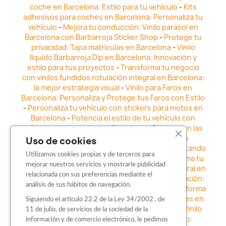
coche en Barcelona: Estilo para tu vehículo
-
Kits
adhesivos para coches en Barcelona: Personaliza tu
vehículo
-
Mejora tu conducción: Vinilo parasol en
Barcelona con Barbarroja Sticker Shop
-
Protege tu
privacidad: Tapa matrículas en Barcelona
-
Vinilo
líquido Barbarroja Dip en Barcelona: Innovación y
estilo para tus proyectos
-
Transforma tu negocio
con vinilos fundidos rotulación integral en Barcelona:
la mejor estrategia visual
-
Vinilo para Faros en
Barcelona: Personaliza y Protege tus Faros con Estilo
-
Personaliza tu vehículo con stickers para motos en
Barcelona
-
Potencia el estilo de tu vehículo con
adhesivos para coche en Barcelona
-
Destaca en las
calles: Los Mejores stickers para coches en
Uso de cookies
Barcelona
-
Vinilo para faros en Barcelona: Resaltando
Utilizamos cookies propias y de terceros para
la Estética y Seguridad del Automóvil
-
Transforma tu
mejorar nuestros servicios y mostrarle publicidad
vehículo con los vinilos fundidos rotulación integral en
relacionada con sus preferencias mediante el
Barcelona
-
Explora la Innovación en Personalización:
análisis de sus hábitos de navegación.
Vinilo líquido barbarroja dip en Barcelona
-
Transforma
tu vehículo con estilo: Kits adhesivos para coches en
Siguiendo el artículo 22.2 de la Ley 34/2002 , de
Barcelona
-
Personaliza tu vehículo con estilo: Vinilo
11 de julio, de servicios de la sociedad de la
para coche en Barcelona
-
Destaca con Estilo:
información y de comercio electrónico, le pedimos