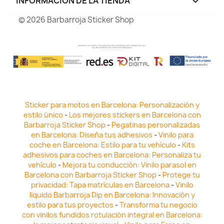
INFORMACIÓN DE LA TIENDA
keyboard_arrow_down
© 2026 Barbarroja Sticker Shop
Sticker para motos en Barcelona: Personalización y
estilo único
-
Los mejores stickers en Barcelona con
Barbarroja Sticker Shop
-
Pegatinas personalizadas
en Barcelona: Diseña tus adhesivos
-
Vinilo para
coche en Barcelona: Estilo para tu vehículo
-
Kits
adhesivos para coches en Barcelona: Personaliza tu
vehículo
-
Mejora tu conducción: Vinilo parasol en
Barcelona con Barbarroja Sticker Shop
-
Protege tu
privacidad: Tapa matrículas en Barcelona
-
Vinilo
líquido Barbarroja Dip en Barcelona: Innovación y
estilo para tus proyectos
-
Transforma tu negocio
con vinilos fundidos rotulación integral en Barcelona: