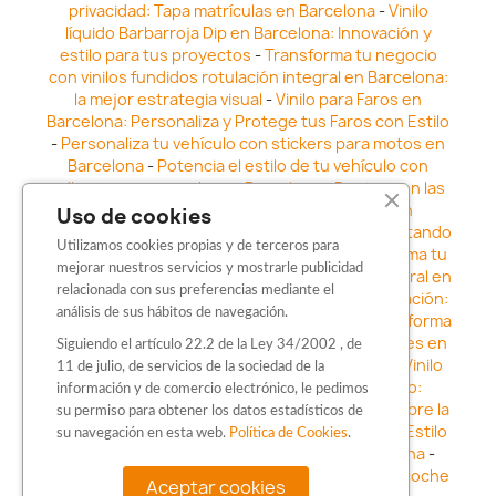
privacidad: Tapa matrículas en Barcelona
-
Vinilo
líquido Barbarroja Dip en Barcelona: Innovación y
estilo para tus proyectos
-
Transforma tu negocio
con vinilos fundidos rotulación integral en Barcelona:
la mejor estrategia visual
-
Vinilo para Faros en
Barcelona: Personaliza y Protege tus Faros con Estilo
-
Personaliza tu vehículo con stickers para motos en
Barcelona
-
Potencia el estilo de tu vehículo con
adhesivos para coche en Barcelona
-
Destaca en las
calles: Los Mejores stickers para coches en
Uso de cookies
Barcelona
-
Vinilo para faros en Barcelona: Resaltando
Utilizamos cookies propias y de terceros para
la Estética y Seguridad del Automóvil
-
Transforma tu
mejorar nuestros servicios y mostrarle publicidad
vehículo con los vinilos fundidos rotulación integral en
relacionada con sus preferencias mediante el
Barcelona
-
Explora la Innovación en Personalización:
análisis de sus hábitos de navegación.
Vinilo líquido barbarroja dip en Barcelona
-
Transforma
tu vehículo con estilo: Kits adhesivos para coches en
Siguiendo el artículo 22.2 de la Ley 34/2002 , de
Barcelona
-
Personaliza tu vehículo con estilo: Vinilo
11 de julio, de servicios de la sociedad de la
para coche en Barcelona
-
Destaca con Estilo:
información y de comercio electrónico, le pedimos
Pegatinas personalizadas en Barcelona
-
Descubre la
su permiso para obtener los datos estadísticos de
distinción: Los Mejores stickers en Barcelona
-
Estilo
su navegación en esta web.
Política de Cookies
.
en movimiento: Sticker para motos en Barcelona
-
Personalización sobre ruedas: Adhesivos para coche
Aceptar cookies