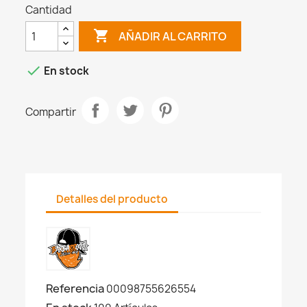
Cantidad

AÑADIR AL CARRITO

En stock
Compartir
Detalles del producto
Referencia
00098755626554