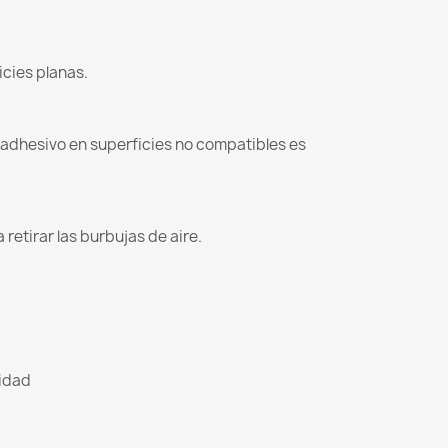
icies planas.
l adhesivo en superficies no compatibles es
retirar las burbujas de aire.
lidad