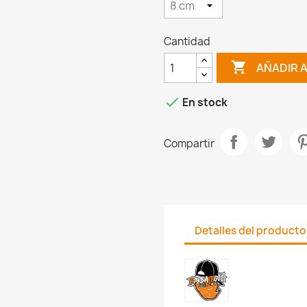
Cantidad

AÑADIR 

En stock
Compartir
Detalles del producto