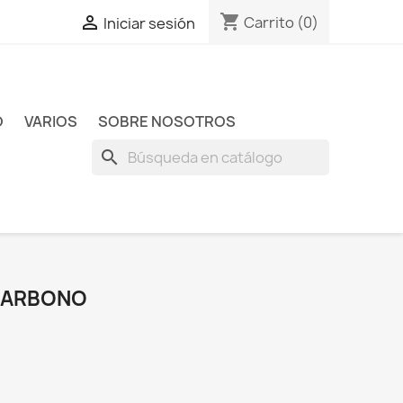
shopping_cart

Carrito
(0)
Iniciar sesión
O
VARIOS
SOBRE NOSOTROS
search
CARBONO