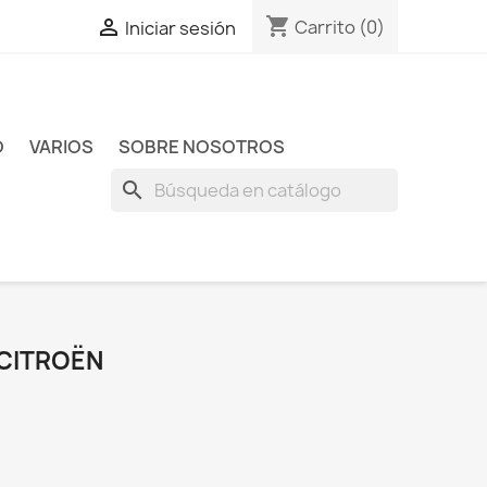
shopping_cart

Carrito
(0)
Iniciar sesión
O
VARIOS
SOBRE NOSOTROS
search
CITROËN