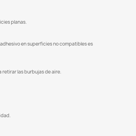
icies planas.
l adhesivo en superficies no compatibles es
retirar las burbujas de aire.
lidad.