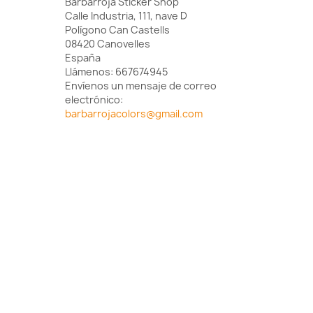
Barbarroja Sticker Shop
Calle Industria, 111, nave D
Polígono Can Castells
08420 Canovelles
España
Llámenos:
667674945
Envíenos un mensaje de correo
electrónico:
barbarrojacolors@gmail.com