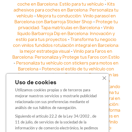
coche en Barcelona: Estilo para tu vehículo
-
Kits
adhesivos para coches en Barcelona: Personaliza tu
vehículo
-
Mejora tu conducción: Vinilo parasol en
Barcelona con Barbarroja Sticker Shop
-
Protege tu
privacidad: Tapa matrículas en Barcelona
-
Vinilo
líquido Barbarroja Dip en Barcelona: Innovación y
estilo para tus proyectos
-
Transforma tu negocio
con vinilos fundidos rotulación integral en Barcelona:
la mejor estrategia visual
-
Vinilo para Faros en
Barcelona: Personaliza y Protege tus Faros con Estilo
-
Personaliza tu vehículo con stickers para motos en
Barcelona
-
Potencia el estilo de tu vehículo con
adhesivos para coche en Barcelona
-
Destaca en las
calles: Los Mejores stickers para coches en
Uso de cookies
Barcelona
-
Vinilo para faros en Barcelona: Resaltando
Utilizamos cookies propias y de terceros para
la Estética y Seguridad del Automóvil
-
Transforma tu
mejorar nuestros servicios y mostrarle publicidad
vehículo con los vinilos fundidos rotulación integral en
relacionada con sus preferencias mediante el
Barcelona
-
Explora la Innovación en Personalización:
análisis de sus hábitos de navegación.
Vinilo líquido barbarroja dip en Barcelona
-
Transforma
tu vehículo con estilo: Kits adhesivos para coches en
Siguiendo el artículo 22.2 de la Ley 34/2002 , de
Barcelona
-
Personaliza tu vehículo con estilo: Vinilo
11 de julio, de servicios de la sociedad de la
para coche en Barcelona
-
Destaca con Estilo:
información y de comercio electrónico, le pedimos