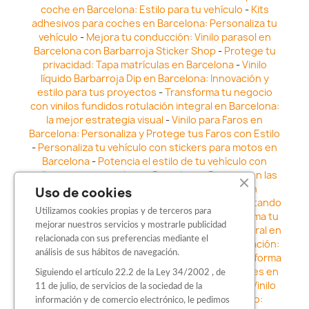
coche en Barcelona: Estilo para tu vehículo
-
Kits
adhesivos para coches en Barcelona: Personaliza tu
vehículo
-
Mejora tu conducción: Vinilo parasol en
Barcelona con Barbarroja Sticker Shop
-
Protege tu
privacidad: Tapa matrículas en Barcelona
-
Vinilo
líquido Barbarroja Dip en Barcelona: Innovación y
estilo para tus proyectos
-
Transforma tu negocio
con vinilos fundidos rotulación integral en Barcelona:
la mejor estrategia visual
-
Vinilo para Faros en
Barcelona: Personaliza y Protege tus Faros con Estilo
-
Personaliza tu vehículo con stickers para motos en
Barcelona
-
Potencia el estilo de tu vehículo con
adhesivos para coche en Barcelona
-
Destaca en las
calles: Los Mejores stickers para coches en
Uso de cookies
Barcelona
-
Vinilo para faros en Barcelona: Resaltando
Utilizamos cookies propias y de terceros para
la Estética y Seguridad del Automóvil
-
Transforma tu
mejorar nuestros servicios y mostrarle publicidad
vehículo con los vinilos fundidos rotulación integral en
relacionada con sus preferencias mediante el
Barcelona
-
Explora la Innovación en Personalización:
análisis de sus hábitos de navegación.
Vinilo líquido barbarroja dip en Barcelona
-
Transforma
tu vehículo con estilo: Kits adhesivos para coches en
Siguiendo el artículo 22.2 de la Ley 34/2002 , de
Barcelona
-
Personaliza tu vehículo con estilo: Vinilo
11 de julio, de servicios de la sociedad de la
para coche en Barcelona
-
Destaca con Estilo:
información y de comercio electrónico, le pedimos