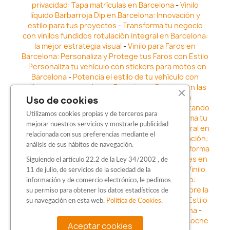
privacidad: Tapa matrículas en Barcelona
-
Vinilo
líquido Barbarroja Dip en Barcelona: Innovación y
estilo para tus proyectos
-
Transforma tu negocio
con vinilos fundidos rotulación integral en Barcelona:
la mejor estrategia visual
-
Vinilo para Faros en
Barcelona: Personaliza y Protege tus Faros con Estilo
-
Personaliza tu vehículo con stickers para motos en
Barcelona
-
Potencia el estilo de tu vehículo con
adhesivos para coche en Barcelona
-
Destaca en las
calles: Los Mejores stickers para coches en
Uso de cookies
Barcelona
-
Vinilo para faros en Barcelona: Resaltando
Utilizamos cookies propias y de terceros para
la Estética y Seguridad del Automóvil
-
Transforma tu
mejorar nuestros servicios y mostrarle publicidad
vehículo con los vinilos fundidos rotulación integral en
relacionada con sus preferencias mediante el
Barcelona
-
Explora la Innovación en Personalización:
análisis de sus hábitos de navegación.
Vinilo líquido barbarroja dip en Barcelona
-
Transforma
tu vehículo con estilo: Kits adhesivos para coches en
Siguiendo el artículo 22.2 de la Ley 34/2002 , de
Barcelona
-
Personaliza tu vehículo con estilo: Vinilo
11 de julio, de servicios de la sociedad de la
para coche en Barcelona
-
Destaca con Estilo:
información y de comercio electrónico, le pedimos
Pegatinas personalizadas en Barcelona
-
Descubre la
su permiso para obtener los datos estadísticos de
distinción: Los Mejores stickers en Barcelona
-
Estilo
su navegación en esta web.
Política de Cookies
.
en movimiento: Sticker para motos en Barcelona
-
Personalización sobre ruedas: Adhesivos para coche
Aceptar cookies