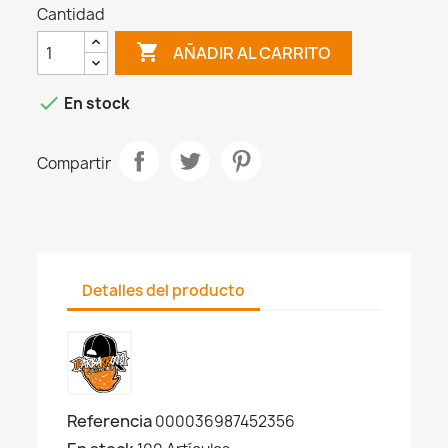
Cantidad

AÑADIR AL CARRITO

En stock
Compartir
Detalles del producto
Referencia
000036987452356