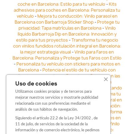
coche en Barcelona: Estilo para tu vehículo
-
Kits
adhesivos para coches en Barcelona: Personaliza tu
vehículo
-
Mejora tu conducción: Vinilo parasol en
Barcelona con Barbarroja Sticker Shop
-
Protege tu
privacidad: Tapa matrículas en Barcelona
-
Vinilo
líquido Barbarroja Dip en Barcelona: Innovación y
estilo para tus proyectos
-
Transforma tu negocio
con vinilos fundidos rotulación integral en Barcelona:
la mejor estrategia visual
-
Vinilo para Faros en
Barcelona: Personaliza y Protege tus Faros con Estilo
-
Personaliza tu vehículo con stickers para motos en
Barcelona
-
Potencia el estilo de tu vehículo con
adhesivos para coche en Barcelona
-
Destaca en las
calles: Los Mejores stickers para coches en
Uso de cookies
Barcelona
-
Vinilo para faros en Barcelona: Resaltando
Utilizamos cookies propias y de terceros para
la Estética y Seguridad del Automóvil
-
Transforma tu
mejorar nuestros servicios y mostrarle publicidad
vehículo con los vinilos fundidos rotulación integral en
relacionada con sus preferencias mediante el
Barcelona
-
Explora la Innovación en Personalización:
análisis de sus hábitos de navegación.
Vinilo líquido barbarroja dip en Barcelona
-
Transforma
tu vehículo con estilo: Kits adhesivos para coches en
Siguiendo el artículo 22.2 de la Ley 34/2002 , de
Barcelona
-
Personaliza tu vehículo con estilo: Vinilo
11 de julio, de servicios de la sociedad de la
para coche en Barcelona
-
Destaca con Estilo:
información y de comercio electrónico, le pedimos